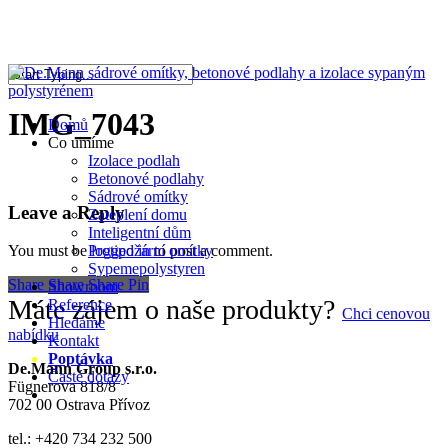
Skip
to
Close
main
Menu
content
Close
Search
IMG_7043
Menu
Domů
Co umíme
Izolace podlah
Betonové podlahy
Sádrové omítky
Leave a Reply
Zateplení domu
Inteligentní dům
Protipožární omítky
You must be
logged in
to post a comment.
Sypemepolystyren
Share
Share
Share
Pin
Showroom
Máte zájem o naše produkty?
Reference
Chci cenovou
Hledáme
nabídku
Kontakt
Poptávka
De.Mann Group s.r.o.
Časté dotazy
Fügnerova 818/8
facebook
instagram
702 00 Ostrava Přívoz
tel.: +420 734 232 500