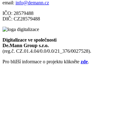
email:
info@demann.cz
IČO: 28579488
DIČ: CZ28579488
Digitalizace ve společnosti
De.Mann Group s.r.o.
(reg.č. CZ.01.4.04/0.0/0.0/21_376/0027528).
Pro bližší informace o projektu klikněte
zde
.
Domů
Co umíme
Izolace podlah
Betonové podlahy
Sádrové omítky
Zateplení domu
Inteligentní dům