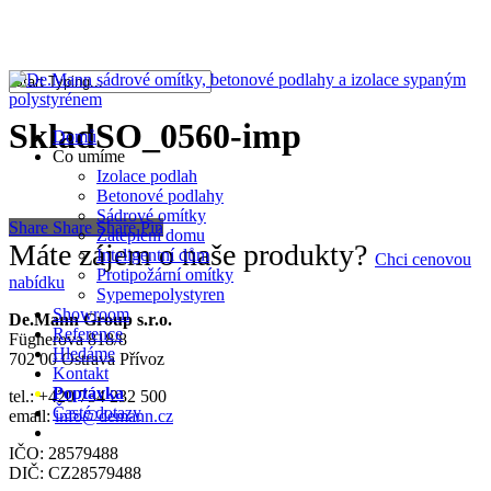
Skip
to
Close
main
Menu
content
Close
Search
SkladSO_0560-imp
Menu
Domů
Co umíme
Izolace podlah
Betonové podlahy
Sádrové omítky
Share
Share
Share
Pin
Zateplení domu
Máte zájem o naše produkty?
Inteligentní dům
Chci cenovou
Protipožární omítky
nabídku
Sypemepolystyren
Showroom
De.Mann Group s.r.o.
Reference
Fügnerova 818/8
Hledáme
702 00 Ostrava Přívoz
Kontakt
Poptávka
tel.: +420 734 232 500
Časté dotazy
email:
info@demann.cz
facebook
instagram
IČO: 28579488
DIČ: CZ28579488