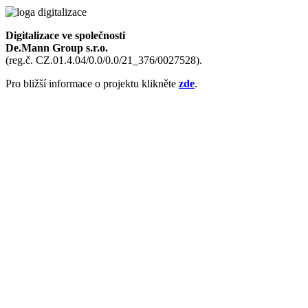
Digitalizace ve společnosti
De.Mann Group s.r.o.
(reg.č. CZ.01.4.04/0.0/0.0/21_376/0027528).
Pro bližší informace o projektu klikněte
zde
.
Domů
Co umíme
Izolace podlah
Betonové podlahy
Sádrové omítky
Zateplení domu
Inteligentní dům
Protipožární omítky
Sypemepolystyren
Showroom