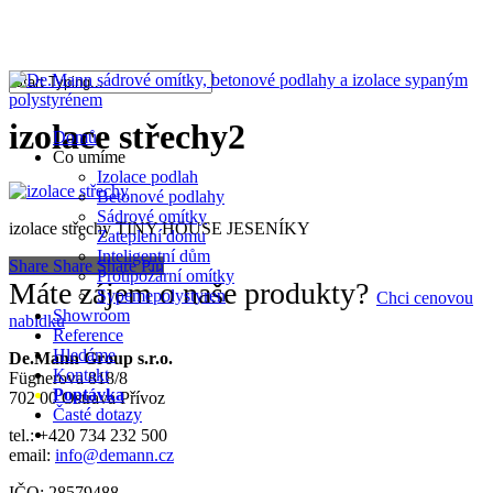
Skip
to
Close
main
Menu
content
Close
Search
izolace střechy2
Menu
Domů
Co umíme
Izolace podlah
Betonové podlahy
Sádrové omítky
izolace střechy TINY HOUSE JESENÍKY
Zateplení domu
Inteligentní dům
Share
Share
Share
Pin
Protipožární omítky
Máte zájem o naše produkty?
Sypemepolystyren
Chci cenovou
Showroom
nabídku
Reference
Hledáme
De.Mann Group s.r.o.
Kontakt
Fügnerova 818/8
Poptávka
702 00 Ostrava Přívoz
Časté dotazy
facebook
instagram
tel.: +420 734 232 500
email:
info@demann.cz
IČO: 28579488