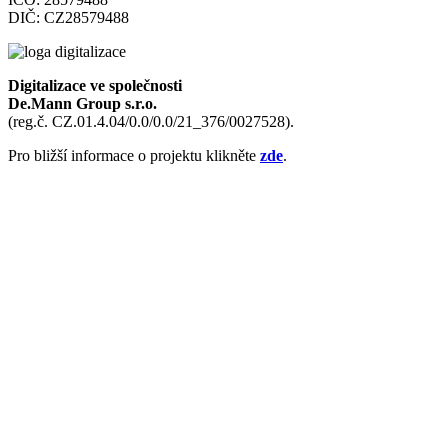
DIČ: CZ28579488
Digitalizace ve společnosti
De.Mann Group s.r.o.
(reg.č. CZ.01.4.04/0.0/0.0/21_376/0027528).
Pro bližší informace o projektu klikněte
zde
.
Domů
Co umíme
Izolace podlah
Betonové podlahy
Sádrové omítky
Zateplení domu
Inteligentní dům
Protipožární omítky
Sypemepolystyren