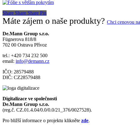
Share
Share
Share
Pin
Máte zájem o naše produkty?
Chci cenovou n
De.Mann Group s.r.o.
Fügnerova 818/8
702 00 Ostrava Přívoz
tel.: +420 734 232 500
email:
info@demann.cz
IČO: 28579488
DIČ: CZ28579488
Digitalizace ve společnosti
De.Mann Group s.r.o.
(reg.č. CZ.01.4.04/0.0/0.0/21_376/0027528).
Pro bližší informace o projektu klikněte
zde
.