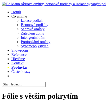
Skip
to
Menu
Domů
main
Co umíme
content
Izolace podlah
Betonové podlahy
Sádrové omítky
Zateplení domu
Inteligentní dům
Protipožární omítky
Sypemepolystyren
Showroom
Reference
Hledáme
Kontakt
Poptávka
Časté dotazy
facebook
instagram
Close
Search
Fólie s větším pokrytím